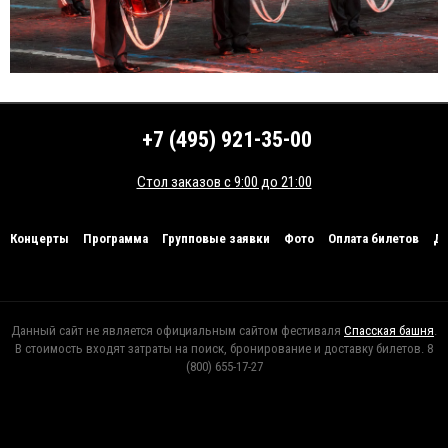
+7 (495) 921-35-00
Стол заказов с 9:00 до 21:00
Концерты
Программа
Групповые заявки
Фото
Оплата билетов
До
Оферта
Данный сайт не является официальным сайтом фестиваля
Спасская башня
.
В стоимость входят затраты на поиск, бронирование и доставку билетов. 8
(800) 655-17-27